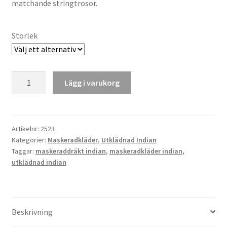
matchande stringtrosor.
Storlek
Utklädnad
Lägg i varukorg
Indian
mängd
Artikelnr:
2523
Kategorier:
Maskeradkläder
,
Utklädnad Indian
Taggar:
maskeraddräkt indian
,
maskeradkläder indian
,
utklädnad indian
Beskrivning