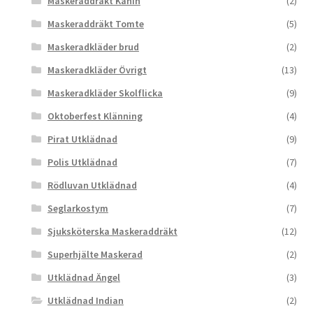
Maskeraddräkt Kanin
(2)
Maskeraddräkt Tomte
(5)
Maskeradkläder brud
(2)
Maskeradkläder Övrigt
(13)
Maskeradkläder Skolflicka
(9)
Oktoberfest Klänning
(4)
Pirat Utklädnad
(9)
Polis Utklädnad
(7)
Rödluvan Utklädnad
(4)
Seglarkostym
(7)
Sjuksköterska Maskeraddräkt
(12)
Superhjälte Maskerad
(2)
Utklädnad Ängel
(3)
Utklädnad Indian
(2)