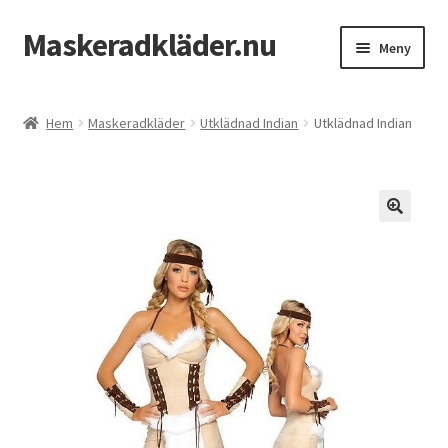
Maskeradkläder.nu
Hoppa
Hoppa
Meny
till
till
navigering
innehåll
Hem
Hem
Maskeradkläder
Utklädnad Indian
Utklädnad Indian
Mitt konto
Till kassan
Varukorg