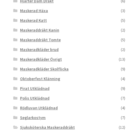
Hjärter Dam Dräkt
(6)
Maskerad Häxa
(3)
Maskerad Katt
(5)
Maskeraddräkt Kanin
(2)
Maskeraddräkt Tomte
(5)
Maskeradkläder brud
(2)
Maskeradkläder Övrigt
(13)
Maskeradkläder Skolflicka
(9)
Oktoberfest Klänning
(4)
Pirat Utklädnad
(9)
Polis Utklädnad
(7)
Rödluvan Utklädnad
(4)
Seglarkostym
(7)
Sjuksköterska Maskeraddräkt
(12)