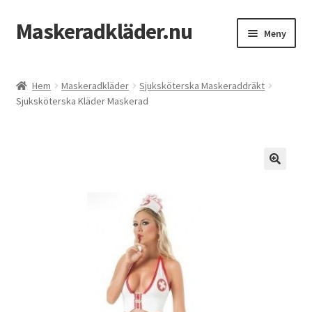
Maskeradkläder.nu
Hoppa
Hoppa
Meny
till
till
navigering
innehåll
Hem
Hem
Maskeradkläder
Sjuksköterska Maskeraddräkt
Sjuksköterska Kläder Maskerad
Mitt konto
Till kassan
Varukorg