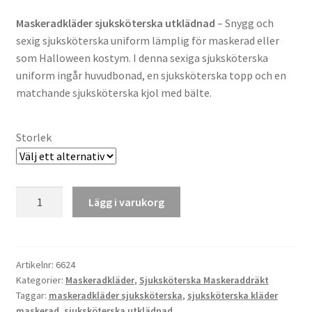
Maskeradkläder sjuksköterska
utklädnad
– Snygg och
sexig sjuksköterska uniform lämplig för maskerad eller
som Halloween kostym. I denna sexiga sjuksköterska
uniform ingår huvudbonad, en sjuksköterska topp och en
matchande sjuksköterska kjol med bälte.
Storlek
Sjuksköterska
Lägg i varukorg
Kläder
Maskerad
mängd
Artikelnr:
6624
Kategorier:
Maskeradkläder
,
Sjuksköterska Maskeraddräkt
Taggar:
maskeradkläder sjuksköterska
,
sjuksköterska kläder
maskerad
,
sjuksköterska utklädnad