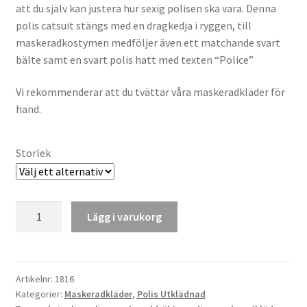
att du själv kan justera hur sexig polisen ska vara. Denna
polis catsuit stängs med en dragkedja i ryggen, till
maskeradkostymen medföljer även ett matchande svart
bälte samt en svart polis hatt med texten “Police”
Vi rekommenderar att du tvättar våra maskeradkläder för
hand.
Storlek
Polis
Lägg i varukorg
Utklädnad
mängd
Artikelnr:
1816
Kategorier:
Maskeradkläder
,
Polis Utklädnad