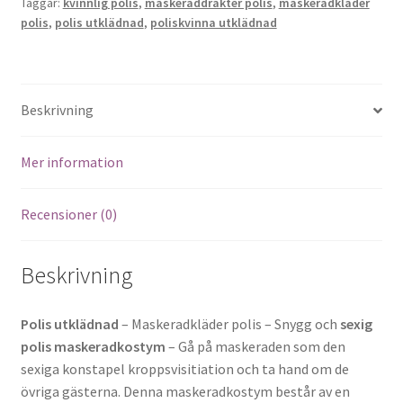
Taggar:
kvinnlig polis
,
maskeraddräkter polis
,
maskeradkläder
polis
,
polis utklädnad
,
poliskvinna utklädnad
Beskrivning
Mer information
Recensioner (0)
Beskrivning
Polis utklädnad
– Maskeradkläder polis – Snygg och
sexig
polis maskeradkostym
– Gå på maskeraden som den
sexiga konstapel kroppsvisitiation och ta hand om de
övriga gästerna. Denna maskeradkostym består av en