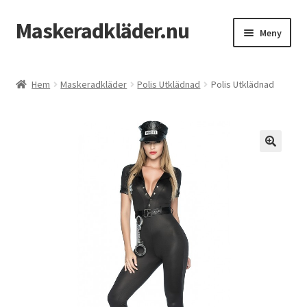
Maskeradkläder.nu
Hoppa
Hoppa
Meny
till
till
navigering
innehåll
Hem
Hem
Maskeradkläder
Polis Utklädnad
Polis Utklädnad
Mitt konto
Till kassan
Varukorg