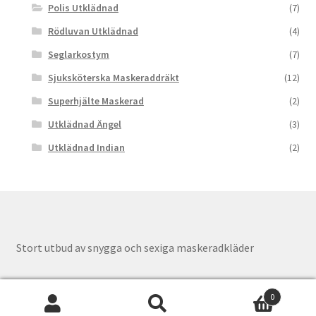
Polis Utklädnad
(7)
Rödluvan Utklädnad
(4)
Seglarkostym
(7)
Sjuksköterska Maskeraddräkt
(12)
Superhjälte Maskerad
(2)
Utklädnad Ängel
(3)
Utklädnad Indian
(2)
Stort utbud av snygga och sexiga maskeradkläder
0
Sök
Sök