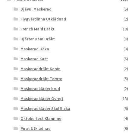
Djävul Maskerad
(5)
Flygvärdinna Utklädnad
(2)
French Maid Dräkt
(18)
Hjärter Dam Dräkt
(6)
Maskerad Häxa
(3)
Maskerad Katt
(5)
Maskeraddräkt Kanin
(2)
Maskeraddräkt Tomte
(5)
Maskeradkläder brud
(2)
Maskeradkläder Övrigt
(13)
Maskeradkläder Skolflicka
(9)
Oktoberfest Klänning
(4)
Pirat Utklädnad
(9)