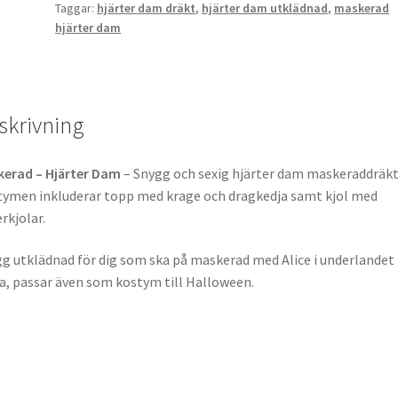
Taggar:
hjärter dam dräkt
,
hjärter dam utklädnad
,
maskerad
hjärter dam
skrivning
erad – Hjärter Dam
– Snygg och sexig hjärter dam maskeraddräkt
ymen inkluderar topp med krage och dragkedja samt kjol med
rkjolar.
g utklädnad för dig som ska på maskerad med Alice i underlandet
, passar även som kostym till Halloween.