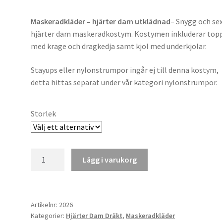
Maskeradkläder – hjärter dam utklädnad
– Snygg och se
hjärter dam maskeradkostym. Kostymen inkluderar top
med krage och dragkedja samt kjol med underkjolar.
Stayups eller nylonstrumpor ingår ej till denna kostym,
detta hittas separat under vår kategori nylonstrumpor.
Storlek
Hjärter
Lägg i varukorg
Dam
Utklädnad
mängd
Artikelnr:
2026
Kategorier:
Hjärter Dam Dräkt
,
Maskeradkläder