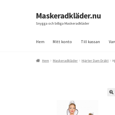
Maskeradkläder.nu
Hoppa
Hoppa
till
till
Snygga och billiga Maskeradkläder
navigering
innehåll
Hem
Mitt konto
Till kassan
Var
Hem
Mitt konto
Till kassan
Varukorg
Hem
Maskeradkläder
Hjärter Dam Dräkt
H