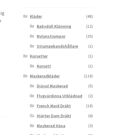
xig
Kläder
(48)
p
Babydoll Klänning
(12)
Nylonstrumpor
(35)
Strumpebandshållare
(1)
Korsetter
(1)
Korsett
(1)
Maskeradkläder
(118)
Djävul Maskerad
(5)
Flygvärdinna Utklädnad
(2)
French Maid Dräkt
(18)
Hjärter Dam Dräkt
(6)
Maskerad Häxa
(3)