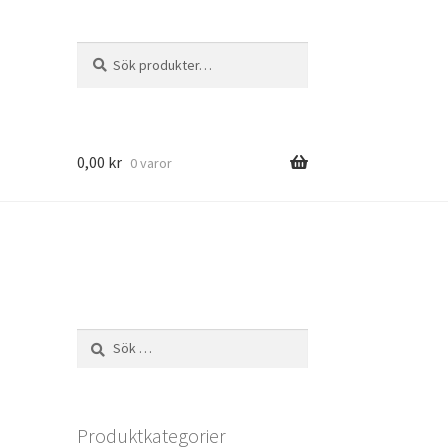
Sök
Sök
efter:
0,00
kr
0 varor
Sök
efter:
Produktkategorier