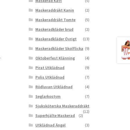
Maskerad Katt
(5)
Maskeraddräkt Kanin
(2)
Maskeraddräkt Tomte
(5)
Maskeradkläder brud
(2)
Maskeradkläder Övrigt
(13)
Maskeradkläder Skolflicka
(9)
.
Oktoberfest Klänning
(4)
Pirat Utklädnad
(9)
Polis Utklädnad
(7)
Rödluvan Utklädnad
(4)
Seglarkostym
(7)
Sjuksköterska Maskeraddräkt
(12)
Superhjälte Maskerad
(2)
Utklädnad Ängel
(3)