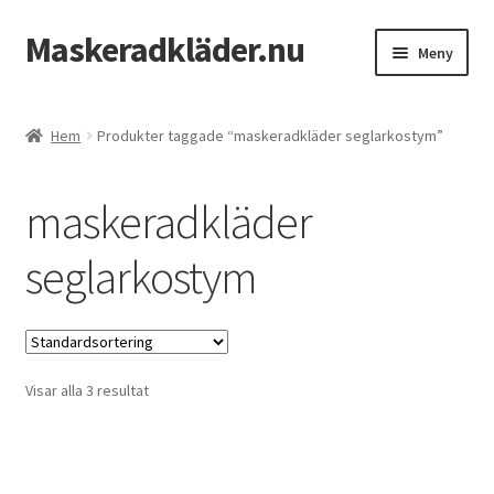
Maskeradkläder.nu
Hoppa
Hoppa
Meny
till
till
navigering
innehåll
Hem
Hem
Produkter taggade “maskeradkläder seglarkostym”
Mitt konto
maskeradkläder
Till kassan
seglarkostym
Varukorg
Visar alla 3 resultat