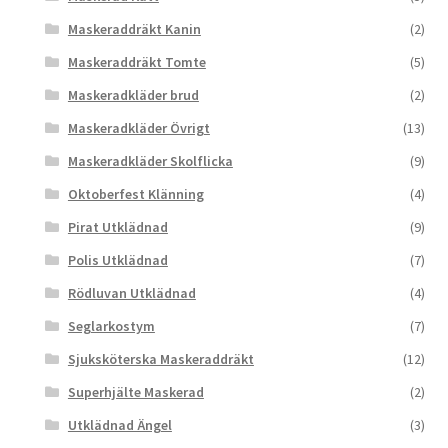
Maskeraddräkt Kanin
(2)
Maskeraddräkt Tomte
(5)
Maskeradkläder brud
(2)
Maskeradkläder Övrigt
(13)
Maskeradkläder Skolflicka
(9)
Oktoberfest Klänning
(4)
Pirat Utklädnad
(9)
Polis Utklädnad
(7)
Rödluvan Utklädnad
(4)
Seglarkostym
(7)
Sjuksköterska Maskeraddräkt
(12)
Superhjälte Maskerad
(2)
Utklädnad Ängel
(3)